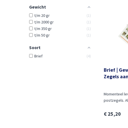
Gewicht
t/m 20 gr
1
t/m 2000 gr
1
t/m 350 gr
1
t/m 50 gr
1
Soort
Brief
4
Brief | Ge
Zegels aan
2026.
Momenteel le
postzegels. Al
€ 25,20