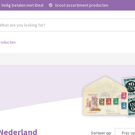
Veilig betalen met iDeal
Groot assortiment producten
roducten
Nederland
Sorteer op: