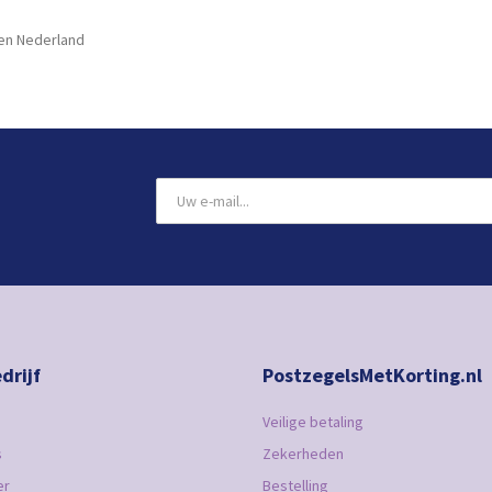
en Nederland
drijf
PostzegelsMetKorting.nl
Veilige betaling
s
Zekerheden
er
Bestelling