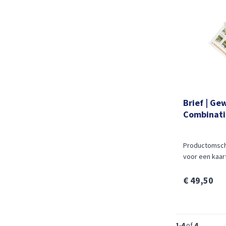
Brief | Ge
Combinati
Productomschr
voor een kaart 
€ 49,50
1
-
4
of
4