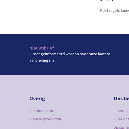
Postzegels binn
Nieuwsbrief
Direct geïnformeerd worden over onze laatste
aanbiedingen?
Overig
Ons be
Aanbiedingen
Levering
Nieuwe producten
Over on
Disclaim