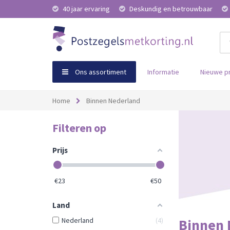
40 jaar ervaring
Deskundig en betrouwbaar
Ons assortiment
Informatie
Nieuwe p
Home
Binnen Nederland
Filteren op
Prijs
€
23
€
50
Land
Nederland
4
Binnen 