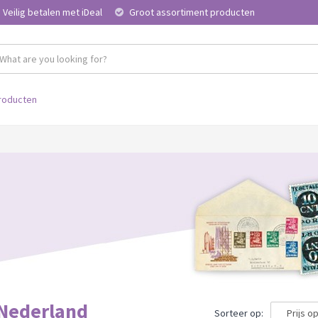
Veilig betalen met iDeal
Groot assortiment producten
roducten
Nederland
Sorteer op: