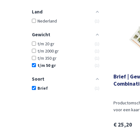
Land
Nederland
1
Gewicht
t/m 20 gr
1
t/m 2000 gr
1
t/m 350 gr
1
t/m 50 gr
1
Brief | Ge
Soort
Combinati
Brief
1
Productomschr
voor een kaart 
€ 25,20