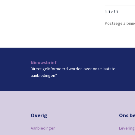
1
-
1
of
1
Postzegels binn
Nieuwsbrief
Direct geïnformeerd worden over onze laatste
aanbiedingen?
Overig
Ons be
Aanbiedingen
Levering