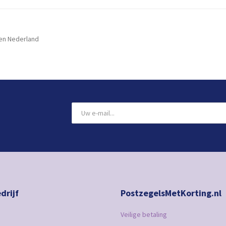
en Nederland
drijf
PostzegelsMetKorting.nl
Veilige betaling