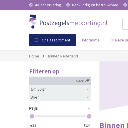
40 jaar ervaring
Deskundig en betrouwbaar
Ons assortiment
Informatie
Nieuwe p
Home
Binnen Nederland
Filteren op
CLEAR
t/m 50 gr
Brief
Prijs
Binnen 
€
23
€
24