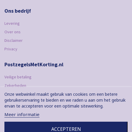
Ons bedrijf
Levering
Over ons
Disclaimer
Privacy
PostzegelsMetKorting.nl
Veilige betaling
Zekerheden
Onze webwinkel maakt gebruik van cookies om een ​​betere
Bestelling
gebruikerservaring te bieden en we raden u aan om het gebruik
Betaling
ervan te accepteren voor een optimale sitewerking.
Meer informatie
ACCEPTEREN