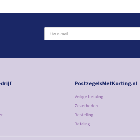
drijf
PostzegelsMetKorting.nl
Veilige betaling
s
Zekerheden
er
Bestelling
Betaling