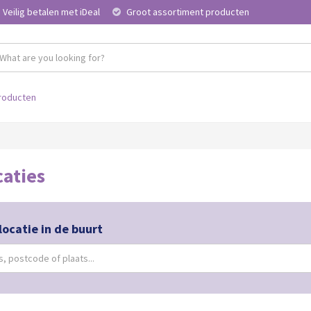
Veilig betalen met iDeal
Groot assortiment producten
roducten
caties
locatie in de buurt