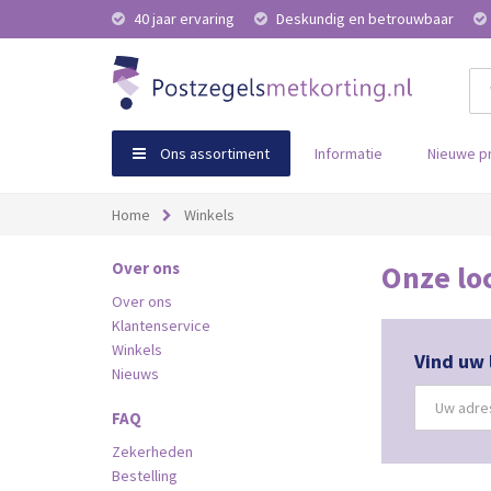
40 jaar ervaring
Deskundig en betrouwbaar
Ons assortiment
Informatie
Nieuwe p
Home
Winkels
Over ons
Onze lo
Over ons
Klantenservice
Winkels
Vind uw 
Nieuws
FAQ
Zekerheden
Bestelling